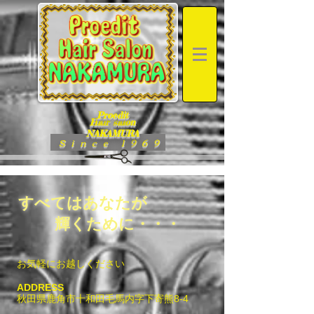
Proedit
Hair salon
NAKAMURA
Since 1969
すべてはあなたが
輝くために・・・
お気軽にお越しください
ADDRESS
秋田県鹿角市十和田毛馬内字下寄熊8-4